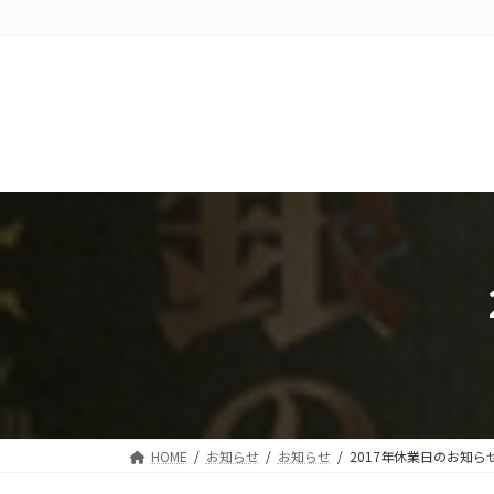
コ
ナ
ン
ビ
テ
ゲ
ン
ー
ツ
シ
へ
ョ
ス
ン
キ
に
ッ
移
プ
動
HOME
お知らせ
お知らせ
2017年休業日のお知ら