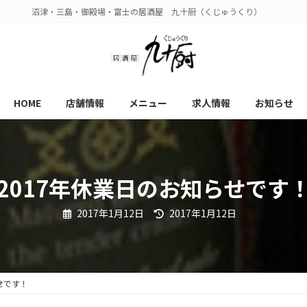
沼津・三島・御殿場・富士の居酒屋 九十厨（くじゅうくり）
HOME
店舗情報
メニュー
求人情報
お知らせ
2017年休業日のお知らせです
最
2017年1月12日
2017年1月12日
終
更
新
日
時
:
せです！