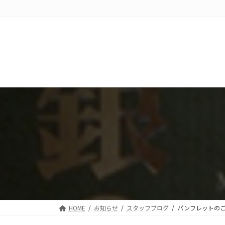
コ
ナ
ン
ビ
テ
ゲ
ン
ー
ツ
シ
へ
ョ
ス
ン
キ
に
ッ
移
プ
動
HOME
お知らせ
スタッフブログ
パンフレットの