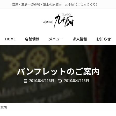
沼津・三島・御殿場・富士の居酒屋 九十厨（くじゅうくり）
HOME
店舗情報
メニュー
求人情報
お知らせ
パンフレットのご案内
最
2010年4月16日
2010年4月16日
終
更
新
日
時
:
ご案内