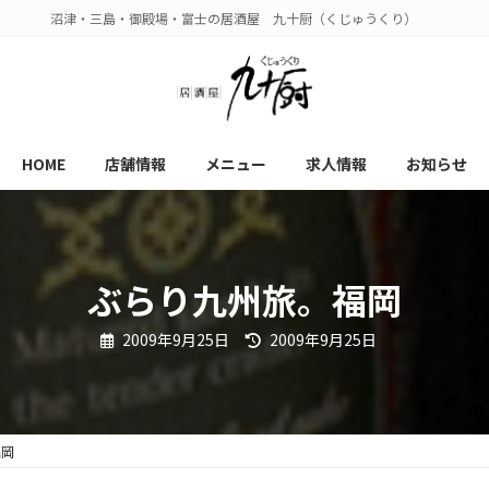
沼津・三島・御殿場・富士の居酒屋 九十厨（くじゅうくり）
HOME
店舗情報
メニュー
求人情報
お知らせ
ぶらり九州旅。福岡
最
2009年9月25日
2009年9月25日
終
更
新
日
時
:
福岡