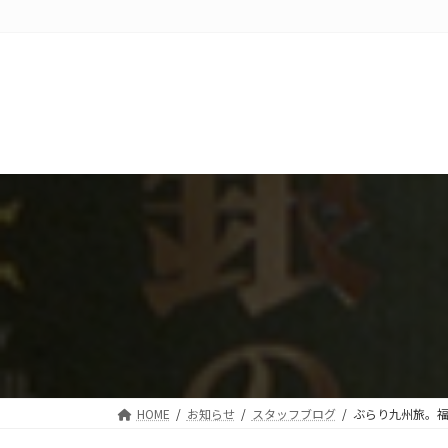
コ
ナ
ン
ビ
テ
ゲ
ン
ー
ツ
シ
へ
ョ
ス
ン
キ
に
ッ
移
プ
動
HOME
お知らせ
スタッフブログ
ぶらり九州旅。