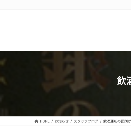
コ
ナ
ン
ビ
テ
ゲ
ン
ー
ツ
シ
へ
ョ
ス
ン
キ
に
ッ
移
プ
動
飲
HOME
お知らせ
スタッフブログ
飲酒運転の罰則