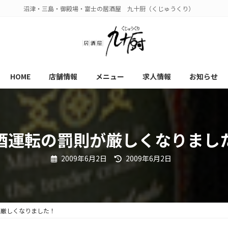
沼津・三島・御殿場・富士の居酒屋 九十厨（くじゅうくり）
HOME
店舗情報
メニュー
求人情報
お知らせ
酒運転の罰則が厳しくなりまし
最
2009年6月2日
2009年6月2日
終
更
新
日
時
:
が厳しくなりました！